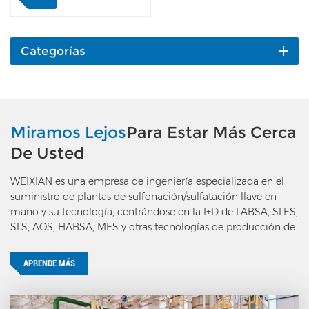
Hollysys, Honeywell o
equivalentes. Adoptamos
instrumentos in situ de
marcas internacionales,
Categorías
como el medidor de flujo
másico de Emerson;
medidor de punto de
rocío de Michelle;
medidor de pH de Mettler
Miramos Lejos
Para Estar Más Cerca
Toledo; transmisor de
De Usted
YOKOGAWA, etc.,Los
principales componentes
WEIXIAN es una empresa de ingeniería especializada en el
eléctricos son marcas de
suministro de plantas de sulfonación/sulfatación llave en
renombre internacional
mano y su tecnología, centrándose en la I+D de LABSA, SLES,
como SIEMENS,
SLS, AOS, HABSA, MES y otras tecnologías de producción de
SCHNEIDER o ABB. Toda
tensioactivos aniónicos.
la planta se controlará de
forma totalmente
APRENDE MÁS
automática a un alto nivel.