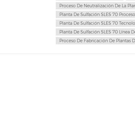
de Neutralización (79MX1) ingresa a la To
Proceso De Neutralización De La Pla
temperatura (45-55 ℃), el material evapo
desgasifica. Porque no hay equipo girator
Planta De Sulfación SLES 70 Proces
de la torre de decapado; No se requiere
Planta De Sulfación SLES 70 Tecnol
duración del paso del material desde el r
suficiente para el blanqueo. 1.3 En la par
Planta De Sulfación SLES 70 Línea 
material (enfriado, desgasificado y extra
Proceso De Fabricación De Plantas D
bomba de reciclaje 79P6 SLES, va al rea
79P6 forma la línea de proceso principal
y eliminado con dioxano) pasa por la bo
sistema. El condensador condensa vapor
dioxano) se descarga (200 ppm, 75 kg/t 
condición de vacío. 1.5 Alimentación de
mediante un medidor de flujo másico y u
producir productos de alta concentración
concentración). La sosa cáustica líquida
una válvula de ajuste; tampón y agente
dosificadoras. 1.6 Este sistema también
reactor de neutralización (79MX1). Mient
material neutralizado no necesita enfriar
79P7. 1.7 El sistema se encuentra en con
temperatura de la reacción de neutraliza
logra los mejores requisitos de produc
diferentes tecnologías de neutralización