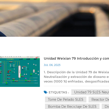
Unidad Weixian 79 Introducción y com
JUL 06, 2023
1. Descripción de la Unidad 79 de Weixi
Neutralización y extracción de dioxano e
veces (1000 %) enfriadas, desgasificada
en el reactor de neutralización (79MX1).
que provoca un aumento de temperatura 
Unidad 79 SLES Neut
ETIQUETAS :
los materiales neutralizantes sea estable
Torre De Pelado SLES
Reactor De
Neutralización (79MX1) mantiene la presió
alimentación de ácido, base, tampón y a
Bomba De Reciclaje De SLES
Di