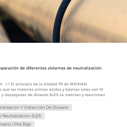
paración de diferentes sistemas de neutralización
an 1.1 El principio de la Unidad 79 de WEIXIAN
s que las materias primas ácidas y básicas solas con 10
s y despojadas de dioxano SLES se mezclan y reaccionan
 En la reacción, se genera una pequeña cantidad de calor
muy visible (3-5 ℃). Eso asegura que el valor de pH de
ralización Y Extracción De Dioxano
 y el color sea claro. Mientras tanto, el Reactor de
 Neutralización SLES
n de salida constante a 0,3 bar, estabiliza la
gente blanqueador. 1.2 El material que sale del Reactor
oxano Ultra Bajo