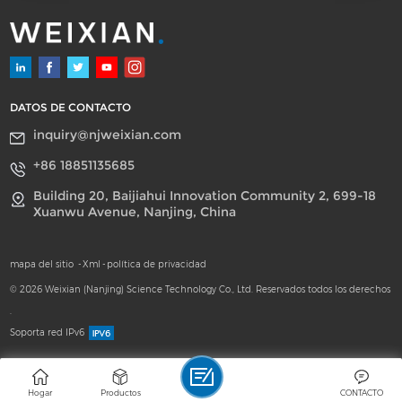
DATOS DE CONTACTO
inquiry@njweixian.com
+86 18851135685
Building 20, Baijiahui Innovation Community 2, 699-18
Xuanwu Avenue, Nanjing, China
mapa del sitio
-
Xml
-
política de privacidad
© 2026 Weixian (Nanjing) Science Technology Co., Ltd. Reservados todos los derechos
.
Soporta red IPv6
Hogar
Productos
CONTACTO