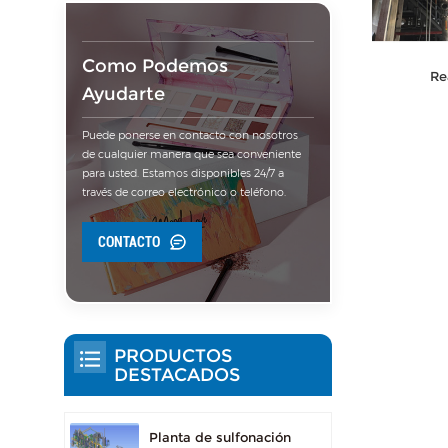
Como Podemos
Re
Ayudarte
Puede ponerse en contacto con nosotros
de cualquier manera que sea conveniente
para usted. Estamos disponibles 24/7 a
través de correo electrónico o teléfono.
CONTACTO
PRODUCTOS
DESTACADOS
Planta de sulfonación