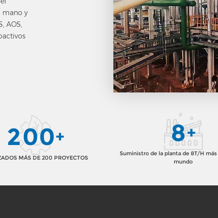
el
en mano y
S, AOS,
oactivos
8
2
0
0
+
+
Suministro de la planta de 8T/H más
ZADOS MÁS DE 200 PROYECTOS
mundo