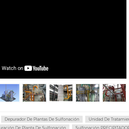
Depurador De Plantas De Sulfonación
Unidad De Tratamie
uración De Planta De Sulfonación
Sulfonación PRECIPITAD