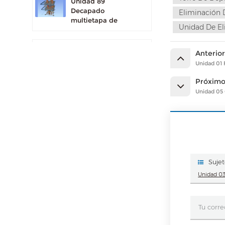
Unidad 89
Decapado
Eliminación 
multietapa de
Unidad De El
dioxano
Unidad 69
Anterio
Recuperación de
Unidad 01 
calor de reacción
Próxim
Unidad 05
Reactor de
sulfonación/sulfonación
ESP (Precipitador
Electrostático)
Sujet
Unidad 03