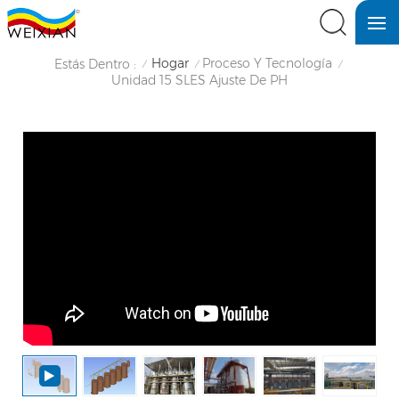
Hogar
Proceso Y Tecnología
Estás Dentro :
/
/
/
Unidad 15 SLES Ajuste De PH