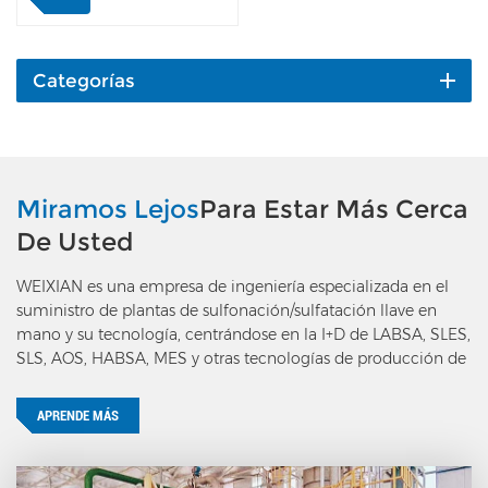
luego reacciona con la
materia prima orgánica
en el reactor. El calor de la
reacción se elimina
Categorías
reciclando agua de
refrigeración en el lado de
la carcasa del reactor. Los
gases de escape van a la
unidad de tratamiento de
Miramos Lejos
Para Estar Más Cerca
gases de escape pasando
De Usted
por el separador gas-
líquido y el separador
WEIXIAN es una empresa de ingeniería especializada en el
ciclónico; el ácido
suministro de plantas de sulfonación/sulfatación llave en
orgánico pasa a la unidad
mano y su tecnología, centrándose en la I+D de LABSA, SLES,
de envejecimiento y
SLS, AOS, HABSA, MES y otras tecnologías de producción de
estabilización oa la unidad
tensioactivos aniónicos.
de neutralización y
depuración de dioxanos.
APRENDE MÁS
El caudal de materia
prima orgánica se
controla mediante un