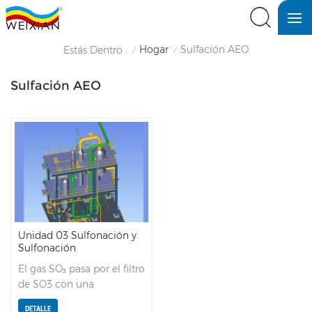
Hogar
Sulfación AEO
Estás Dentro :
/
/
Sulfación AEO
Unidad 03 Sulfonación y
Sulfonación
El gas SO₃ pasa por el filtro
de SO3 con una
concentración precisa (%),
DETALLE