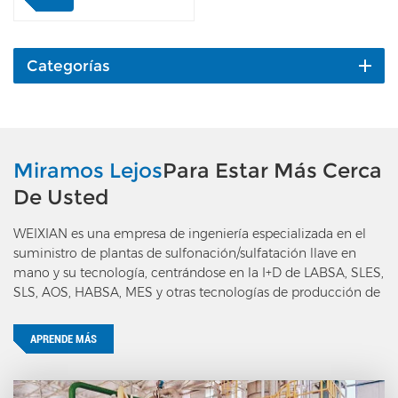
luego reacciona con la
materia prima orgánica
en el reactor. El calor de la
reacción se elimina
Categorías
reciclando agua de
refrigeración en el lado de
la carcasa del reactor. Los
gases de escape van a la
unidad de tratamiento de
Miramos Lejos
Para Estar Más Cerca
gases de escape pasando
De Usted
por el separador gas-
líquido y el separador
WEIXIAN es una empresa de ingeniería especializada en el
ciclónico; el ácido
suministro de plantas de sulfonación/sulfatación llave en
orgánico pasa a la unidad
mano y su tecnología, centrándose en la I+D de LABSA, SLES,
de envejecimiento y
SLS, AOS, HABSA, MES y otras tecnologías de producción de
estabilización oa la unidad
tensioactivos aniónicos.
de neutralización y
depuración de dioxanos.
APRENDE MÁS
El caudal de materia
prima orgánica se
controla mediante un